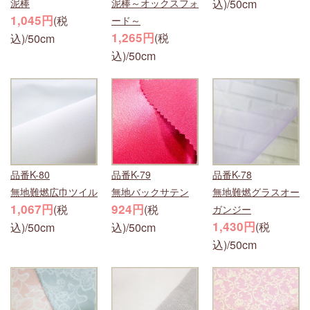
泥棒
泥棒～オックスフォ
込)/50cm
1,045円
(税
ード～
1,265円
(税
込)/50cm
込)/50cm
品番K-80
品番K-79
品番K-78
無地難燃広巾ツイル
無地バックサテン
無地難燃グラスオー
1,067円
924円
(税
(税
ガンジー
1,430円
(税
込)/50cm
込)/50cm
込)/50cm