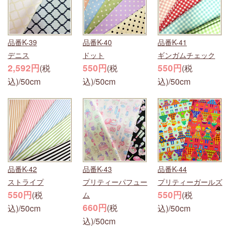
品番K-39
品番K-40
品番K-41
デニス
ドット
ギンガムチェック
2,592円
550円
550円
(税
(税
(税
込)/50cm
込)/50cm
込)/50cm
品番K-42
品番K-43
品番K-44
ストライプ
プリティーパフュー
プリティーガールズ
550円
550円
(税
(税
ム
660円
(税
込)/50cm
込)/50cm
込)/50cm