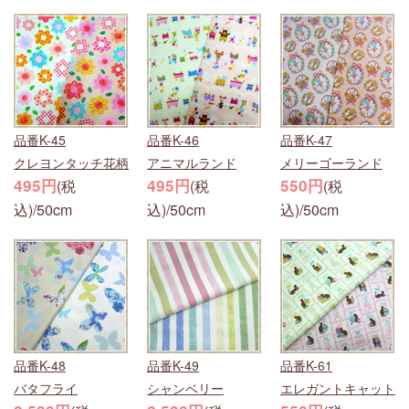
品番K-45
品番K-46
品番K-47
クレヨンタッチ花柄
アニマルランド
メリーゴーランド
495円
495円
550円
(税
(税
(税
込)/50cm
込)/50cm
込)/50cm
品番K-48
品番K-49
品番K-61
バタフライ
シャンベリー
エレガントキャット