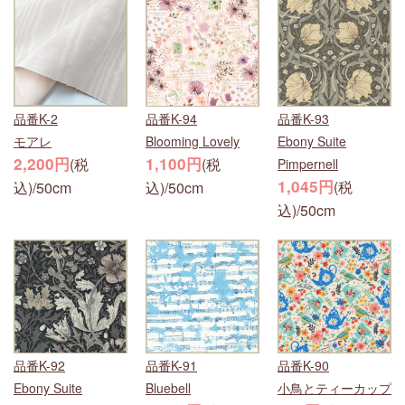
品番K-2
品番K-94
品番K-93
モアレ
Blooming Lovely
Ebony Suite
2,200円
1,100円
(税
(税
Pimpernell
1,045円
(税
込)/50cm
込)/50cm
込)/50cm
品番K-92
品番K-91
品番K-90
Ebony Suite
Bluebell
小鳥とティーカップ