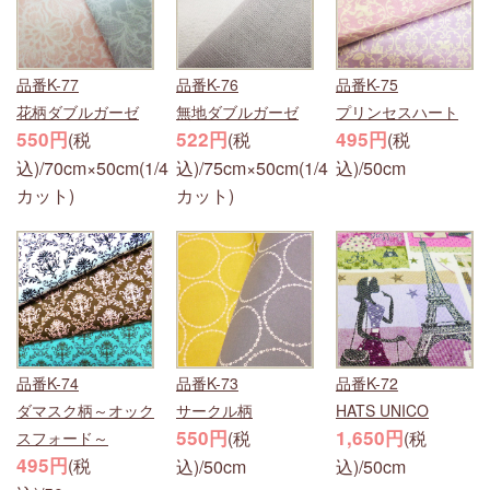
品番K-77
品番K-76
品番K-75
花柄ダブルガーゼ
無地ダブルガーゼ
プリンセスハート
550円
522円
495円
(税
(税
(税
込)/70cm×50cm(1/4
込)/75cm×50cm(1/4
込)/50cm
カット)
カット)
品番K-74
品番K-73
品番K-72
ダマスク柄～オック
サークル柄
HATS UNICO
550円
1,650円
(税
(税
スフォード～
495円
(税
込)/50cm
込)/50cm