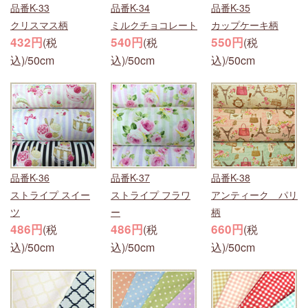
品番K-33
品番K-34
品番K-35
クリスマス柄
ミルクチョコレート
カップケーキ柄
432円
540円
550円
(税
(税
(税
込)/50cm
込)/50cm
込)/50cm
品番K-36
品番K-37
品番K-38
ストライプ スイー
ストライプ フラワ
アンティーク パリ
ツ
ー
柄
486円
486円
660円
(税
(税
(税
込)/50cm
込)/50cm
込)/50cm