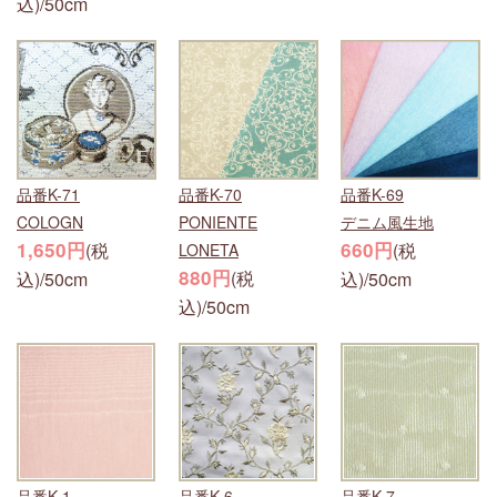
込)/50cm
品番K-71
品番K-70
品番K-69
COLOGN
PONIENTE
デニム風生地
1,650円
660円
(税
(税
LONETA
880円
(税
込)/50cm
込)/50cm
込)/50cm
品番K-1
品番K-6
品番K-7