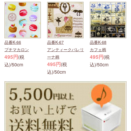
品番K-66
品番K-67
品番K-68
プチマカロン
アンティークバレリ
カフェ柄
495円
495円
(税
(税
ーナ柄
495円
(税
込)/50cm
込)/50cm
込)/50cm