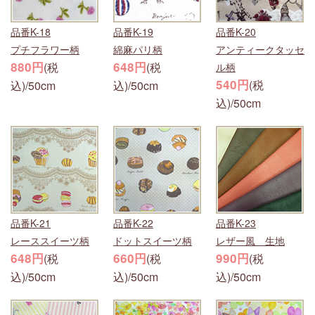
品番K-18
品番K-19
品番K-20
プチフラワー柄
綿麻パリ柄
アンティークタッセ
880円
648円
(税
(税
ル柄
540円
(税
込)/50cm
込)/50cm
込)/50cm
品番K-21
品番K-22
品番K-23
レーススイーツ柄
ドットスイーツ柄
レザー風 生地
648円
660円
990円
(税
(税
(税
込)/50cm
込)/50cm
込)/50cm