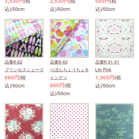
2,530円
2,530円
550円
(税
(税
(税
込)/50cm
込)/50cm
込)/50cm
品番K-62
品番K-63
品番K-51-01
プリンセスシューズ
りぼんちょうちょキ
Lily Pink
660円
1,365円
(税
(税
ャンディ
660円
(税
込)/50cm
込)/50cm
込)/50cm