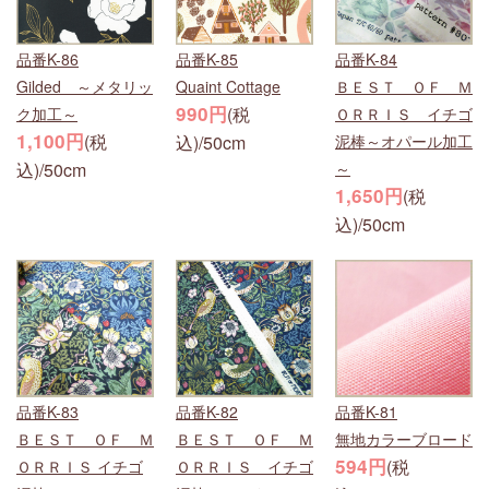
品番K-86
品番K-85
品番K-84
Gilded ～メタリッ
Quaint Cottage
ＢＥＳＴ ＯＦ Ｍ
990円
(税
ク加工～
ＯＲＲＩＳ イチゴ
1,100円
(税
込)/50cm
泥棒～オパール加工
込)/50cm
～
1,650円
(税
込)/50cm
品番K-83
品番K-82
品番K-81
ＢＥＳＴ ＯＦ Ｍ
ＢＥＳＴ ＯＦ Ｍ
無地カラーブロード
594円
(税
ＯＲＲＩＳ イチゴ
ＯＲＲＩＳ イチゴ