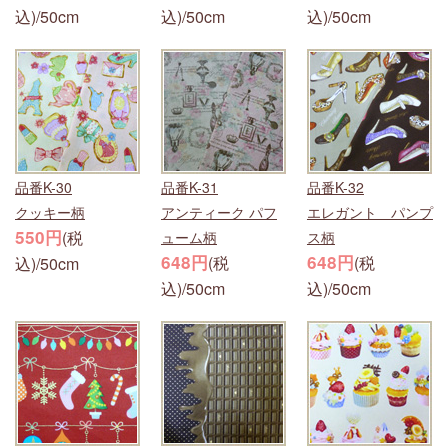
込)/50cm
込)/50cm
込)/50cm
品番K-30
品番K-31
品番K-32
クッキー柄
アンティーク パフ
エレガント パンプ
550円
(税
ューム柄
ス柄
648円
648円
(税
(税
込)/50cm
込)/50cm
込)/50cm