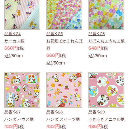
品番K-24
品番K-25
品番K-26
サーカス柄
お花畑でかくれんぼ
りぼんちょうちょ柄
660円
648円
(税
(税
柄
660円
(税
込)/50cm
込)/50cm
込)/50cm
品番K-27
品番K-28
品番K-29
パンダ ハウス柄
パンダ スイーツ柄
うきうきアニマル柄
432円
432円
486円
(税
(税
(税