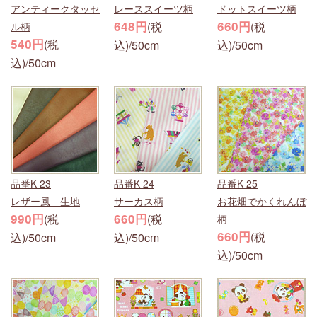
アンティークタッセ
レーススイーツ柄
ドットスイーツ柄
648円
660円
(税
(税
ル柄
540円
(税
込)/50cm
込)/50cm
込)/50cm
品番K-23
品番K-24
品番K-25
レザー風 生地
サーカス柄
お花畑でかくれんぼ
990円
660円
(税
(税
柄
660円
(税
込)/50cm
込)/50cm
込)/50cm