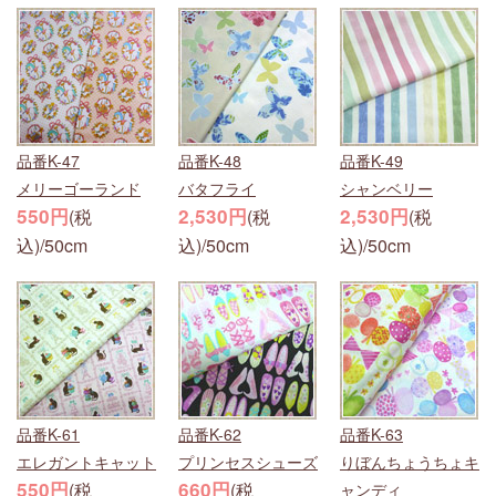
品番K-47
品番K-48
品番K-49
メリーゴーランド
バタフライ
シャンベリー
550円
2,530円
2,530円
(税
(税
(税
込)/50cm
込)/50cm
込)/50cm
品番K-61
品番K-62
品番K-63
エレガントキャット
プリンセスシューズ
りぼんちょうちょキ
550円
660円
(税
(税
ャンディ