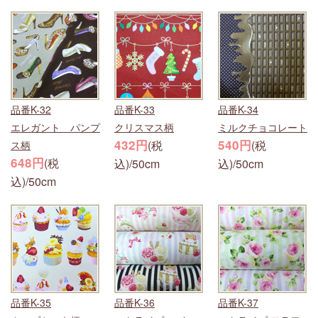
品番K-32
品番K-33
品番K-34
エレガント パンプ
クリスマス柄
ミルクチョコレート
432円
540円
(税
(税
ス柄
648円
(税
込)/50cm
込)/50cm
込)/50cm
品番K-35
品番K-36
品番K-37