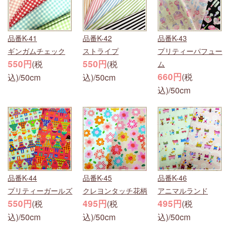
品番K-41
品番K-42
品番K-43
ギンガムチェック
ストライプ
プリティーパフュー
550円
550円
(税
(税
ム
660円
(税
込)/50cm
込)/50cm
込)/50cm
品番K-44
品番K-45
品番K-46
プリティーガールズ
クレヨンタッチ花柄
アニマルランド
550円
495円
495円
(税
(税
(税
込)/50cm
込)/50cm
込)/50cm