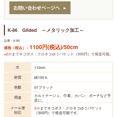
K-86 Gilded ～メタリック加工～
品番：K-86
1100円(税込)/50cm
価格（税込）：
※
2ｍ
までネコポス・クロネコゆうパケット（300円）で発送可能。
巾
110cm
材質
綿100％
色数
01ブラック
カルトナージュ、巾着、カバン、ポーチなど手
用途
芸に。
メール便
2ｍ
までネコポス・クロネコゆうパケット
対応
（300円）で発送可能です。