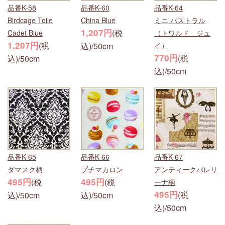
品番K-58
品番K-60
品番K-64
Birdcage Toile
China Blue
ミニ パストラル
1,207円
(税
Cadet Blue
（トワルド ジュ
1,207円
(税
込)/50cm
イ）
770円
(税
込)/50cm
込)/50cm
品番K-65
品番K-66
品番K-67
ダマスク柄
プチマカロン
アンティークバレリ
495円
495円
(税
(税
ーナ柄
495円
(税
込)/50cm
込)/50cm
込)/50cm