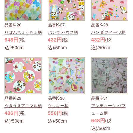
品番K-26
品番K-27
品番K-28
りぼんちょうちょ柄
パンダ ハウス柄
パンダ スイーツ柄
648円
432円
432円
(税
(税
(税
込)/50cm
込)/50cm
込)/50cm
品番K-29
品番K-30
品番K-31
うきうきアニマル柄
クッキー柄
アンティーク パフ
486円
550円
(税
(税
ューム柄
648円
(税
込)/50cm
込)/50cm
込)/50cm