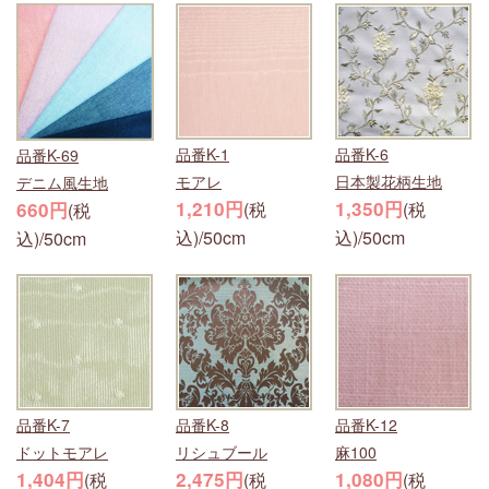
品番K-1
品番K-6
品番K-69
モアレ
日本製花柄生地
デニム風生地
1,210円
1,350円
660円
(税
(税
(税
込)/50cm
込)/50cm
込)/50cm
品番K-7
品番K-8
品番K-12
ドットモアレ
リシュブール
麻100
1,404円
2,475円
1,080円
(税
(税
(税