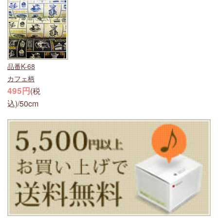
品番K-68
カフェ柄
495円
(税
込)/50cm