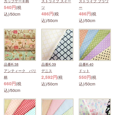
カップケーキ柄
ストライプ スイー
ストライプ フラワ
540円
(税
ツ
ー
486円
486円
(税
(税
込)/50cm
込)/50cm
込)/50cm
品番K-38
品番K-39
品番K-40
アンティーク パリ
デニス
ドット
2,592円
550円
(税
(税
柄
660円
(税
込)/50cm
込)/50cm
込)/50cm