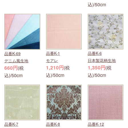
込)/50cm
品番K-1
品番K-6
品番K-69
モアレ
日本製花柄生地
デニム風生地
1,210円
1,350円
660円
(税
(税
(税
込)/50cm
込)/50cm
込)/50cm
品番K-7
品番K-8
品番K-12