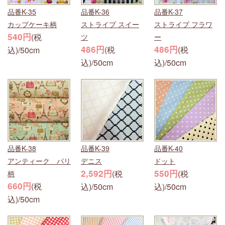
品番K-35
品番K-36
品番K-37
カップケーキ柄
ストライプ スイー
ストライプ フラワ
540円
(税
ツ
ー
486円
486円
(税
(税
込)/50cm
込)/50cm
込)/50cm
品番K-38
品番K-39
品番K-40
アンティーク パリ
デニス
ドット
2,592円
550円
(税
(税
柄
660円
(税
込)/50cm
込)/50cm
込)/50cm