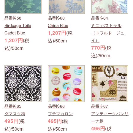
品番K-58
品番K-60
品番K-64
Birdcage Toile
China Blue
ミニ パストラル
1,207円
(税
Cadet Blue
（トワルド ジュ
1,207円
(税
込)/50cm
イ）
770円
(税
込)/50cm
込)/50cm
品番K-65
品番K-66
品番K-67
ダマスク柄
プチマカロン
アンティークバレリ
495円
495円
(税
(税
ーナ柄
495円
(税
込)/50cm
込)/50cm