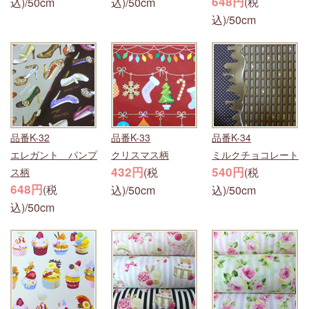
648円
(税
込)/50cm
込)/50cm
込)/50cm
品番K-32
品番K-33
品番K-34
エレガント パンプ
クリスマス柄
ミルクチョコレート
432円
540円
(税
(税
ス柄
648円
(税
込)/50cm
込)/50cm
込)/50cm