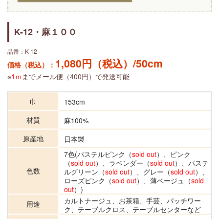
K-12・麻１００
品番：K-12
1,080円（税込）/50cm
価格（税込）：
※
1ｍ
までメール便（400円）で発送可能
巾
153cm
材質
麻100%
原産地
日本製
7色(パステルピンク（
sold out
）、ピンク
（
sold out
）、ラベンダー（
sold out
）、パステ
色数
ルグリーン（
sold out
）、グレー（
sold out
）、
ローズピンク（
sold out
）、薄ベージュ（
sold
out
）)
カルトナージュ、お茶箱、手芸、パッチワー
用途
ク、テーブルクロス、テーブルセンターなど