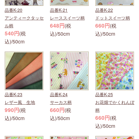
品番K-20
品番K-21
品番K-22
アンティークタッセ
レーススイーツ柄
ドットスイーツ柄
648円
660円
(税
(税
ル柄
540円
(税
込)/50cm
込)/50cm
込)/50cm
品番K-23
品番K-24
品番K-25
レザー風 生地
サーカス柄
お花畑でかくれんぼ
990円
660円
(税
(税
柄
660円
(税
込)/50cm
込)/50cm
込)/50cm