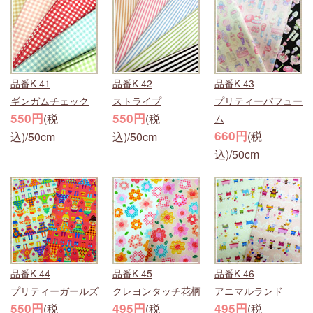
品番K-41
品番K-42
品番K-43
ギンガムチェック
ストライプ
プリティーパフュー
550円
550円
(税
(税
ム
660円
(税
込)/50cm
込)/50cm
込)/50cm
品番K-44
品番K-45
品番K-46
プリティーガールズ
クレヨンタッチ花柄
アニマルランド
550円
495円
495円
(税
(税
(税