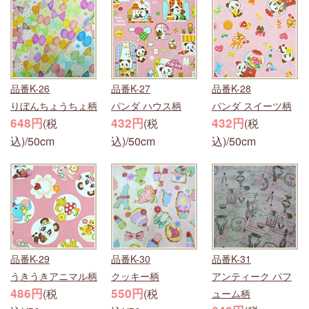
品番K-26
品番K-27
品番K-28
りぼんちょうちょ柄
パンダ ハウス柄
パンダ スイーツ柄
648円
432円
432円
(税
(税
(税
込)/50cm
込)/50cm
込)/50cm
品番K-29
品番K-30
品番K-31
うきうきアニマル柄
クッキー柄
アンティーク パフ
486円
550円
(税
(税
ューム柄