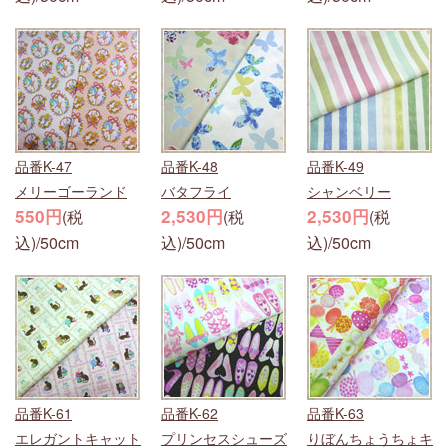
品番K-47
品番K-48
品番K-49
メリーゴーランド
バタフライ
シャンベリー
550円
2,530円
2,530円
(税
(税
(税
込)/50cm
込)/50cm
込)/50cm
品番K-61
品番K-62
品番K-63
エレガントキャット
プリンセスシューズ
りぼんちょうちょキ